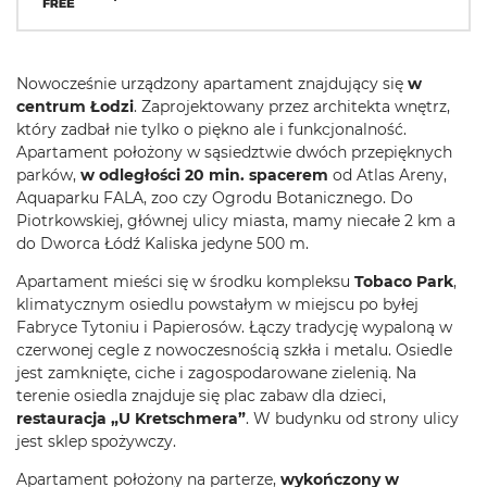
Nowocześnie urządzony apartament znajdujący się
w
centrum Łodzi
. Zaprojektowany przez architekta wnętrz,
który zadbał nie tylko o piękno ale i funkcjonalność.
Apartament położony w sąsiedztwie dwóch przepięknych
parków,
w odległości 20 min. spacerem
od Atlas Areny,
Aquaparku FALA, zoo czy Ogrodu Botanicznego. Do
Piotrkowskiej, głównej ulicy miasta, mamy niecałe 2 km a
do Dworca Łódź Kaliska jedyne 500 m.
Apartament mieści się w środku kompleksu
Tobaco Park
,
klimatycznym osiedlu powstałym w miejscu po byłej
Fabryce Tytoniu i Papierosów. Łączy tradycję wypaloną w
czerwonej cegle z nowoczesnością szkła i metalu. Osiedle
jest zamknięte, ciche i zagospodarowane zielenią. Na
terenie osiedla znajduje się plac zabaw dla dzieci,
restauracja „U Kretschmera”
. W budynku od strony ulicy
jest sklep spożywczy.
Apartament położony na parterze,
wykończony w