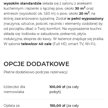
wysokim standardzie
składa się z salonu z aneksem
2
kuchennym i łazienki o łącznej pow. około
30
m
oraz
2
antresoli (wysokość ok. 1,60 m) o pow. około
20
m
, na
której zaaranżowano sypialnię. Został
w pełni wyposażony
(naczynia, sztućce, pościel, ręczniki i elementy ozdobne) by
od początku dbać o Twój komfort. Na wyposażenie kuchni
składa się: lodówka w zabudowie, piekarnik, płyta
indukcyjna, ekspres do kawy. W łazience znajduje się pralka.
W salonie
telewizor 40
cale
(Full HD, smart TV, Wi‐Fi).
OPCJE DODATKOWE
Płatne dodatkowo podczas rezerwacji:
Łóżeczko dla
100,00 zł
(za cały
niemowlaka
pobyt)
Opłata za
150,00 zł
(za cały