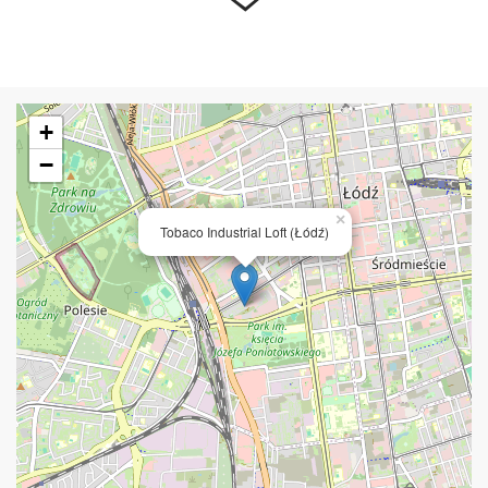
+
−
×
Tobaco Industrial Loft (Łódź)