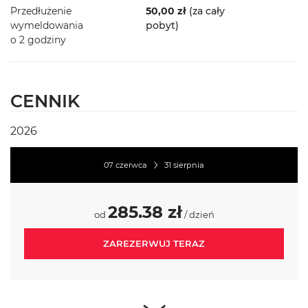
Przedłużenie
50,00 zł
(za cały
wymeldowania
pobyt)
o 2 godziny
CENNIK
2026
07 czerwca
31 sierpnia
285.38 zł
od
/ dzień
ZAREZERWUJ TERAZ