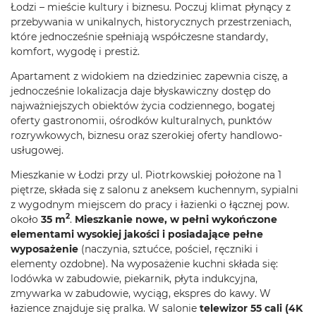
Łodzi – mieście kultury i biznesu. Poczuj klimat płynący z
przebywania w unikalnych, historycznych przestrzeniach,
które jednocześnie spełniają współczesne standardy,
komfort, wygodę i prestiż.
Apartament z widokiem na dziedziniec zapewnia ciszę, a
jednocześnie lokalizacja daje błyskawiczny dostęp do
najważniejszych obiektów życia codziennego, bogatej
oferty gastronomii, ośrodków kulturalnych, punktów
rozrywkowych, biznesu oraz szerokiej oferty handlowo-
usługowej.
Mieszkanie w Łodzi przy ul. Piotrkowskiej położone na 1
piętrze, składa się z salonu z aneksem kuchennym, sypialni
z wygodnym miejscem do pracy i łazienki o łącznej pow.
2
około
35 m
.
Mieszkanie nowe, w pełni wykończone
elementami wysokiej jakości i posiadające pełne
wyposażenie
(naczynia, sztućce, pościel, ręczniki i
elementy ozdobne). Na wyposażenie kuchni składa się:
lodówka w zabudowie, piekarnik, płyta indukcyjna,
zmywarka w zabudowie, wyciąg, ekspres do kawy. W
łazience znajduje się pralka. W salonie
telewizor 55 cali
(4K