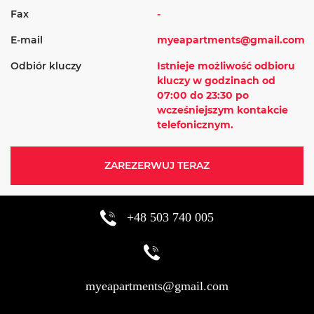
Fax
-
E-mail
myeapartments@gmail.com
Odbiór kluczy
Istnieje możliwość odbioru
kluczy w godzinach od
07:00 do 23:30 po
wcześniejszym kontakcie
telefonicznym.
ZAREZERWUJ TERAZ
+48 503 740 005
myeapartments@gmail.com