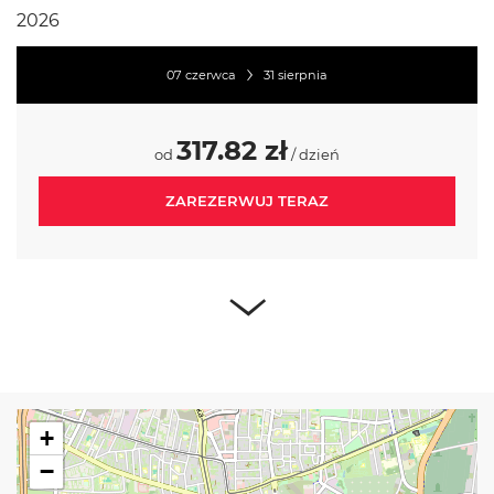
2026
07 czerwca
31 sierpnia
317.82 zł
od
/ dzień
ZAREZERWUJ TERAZ
+
−